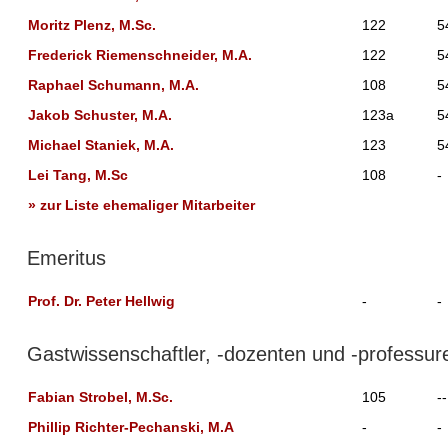
Moritz Plenz, M.Sc.
122
5
Frederick Riemenschneider, M.A.
122
5
Raphael Schumann, M.A.
108
5
Jakob Schuster, M.A.
123a
5
Michael Staniek, M.A.
123
5
Lei Tang, M.Sc
108
-
» zur Liste ehemaliger Mitarbeiter
Emeritus
Prof. Dr. Peter Hellwig
-
-
Gastwissenschaftler, -dozenten und -professur
Fabian Strobel, M.Sc.
105
--
Phillip Richter-Pechanski, M.A
-
-