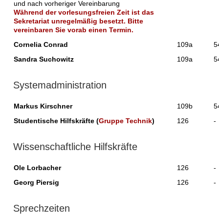
und nach vorheriger Vereinbarung
Während der vorlesungsfreien Zeit ist das
Sekretariat unregelmäßig besetzt. Bitte
vereinbaren Sie vorab einen Termin.
Cornelia Conrad
109a
5
Sandra Suchowitz
109a
5
Systemadministration
Markus Kirschner
109b
5
Studentische Hilfskräfte (
Gruppe Technik
)
126
-
Wissenschaftliche Hilfskräfte
Ole Lorbacher
126
-
Georg Piersig
126
-
Sprechzeiten