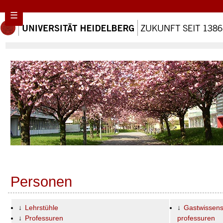
☰
Personen
Lehrstühle
Gastwissensc
Professuren
professuren