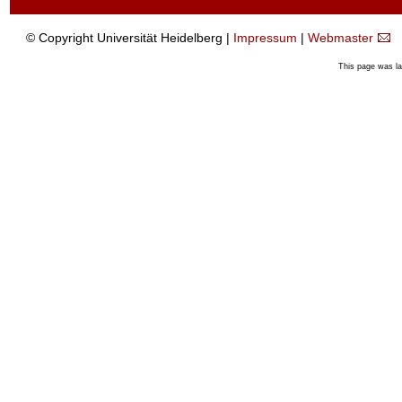
© Copyright Universität Heidelberg |
Impressum
|
Webmaster
This page was l