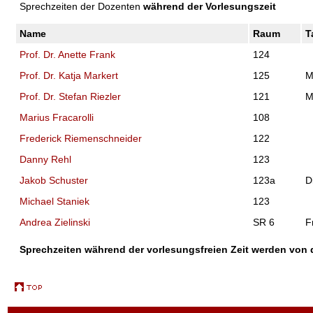
Sprechzeiten der Dozenten
während der Vorlesungszeit
Name
Raum
T
Prof. Dr. Anette Frank
124
Prof. Dr. Katja Markert
125
M
Prof. Dr. Stefan Riezler
121
M
Marius Fracarolli
108
Frederick Riemenschneider
122
Danny Rehl
123
Jakob Schuster
123a
D
Michael Staniek
123
Andrea Zielinski
SR 6
F
Sprechzeiten während der vorlesungsfreien Zeit werden vo