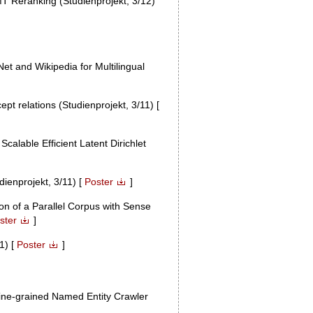
T Reranking (Studienprojekt, 3/12)
et and Wikipedia for Multilingual
ept relations (Studienprojekt, 3/11) [
Scalable Efficient Latent Dirichlet
dienprojekt, 3/11) [
Poster
]
ion of a Parallel Corpus with Sense
ster
]
1) [
Poster
]
Fine-grained Named Entity Crawler