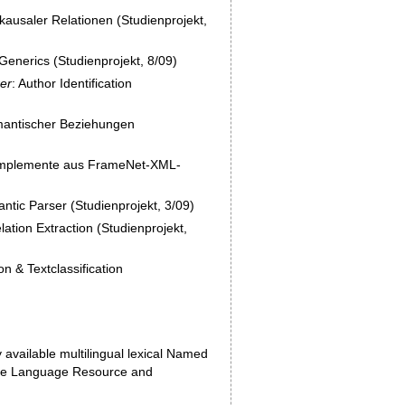
 kausaler Relationen (Studienprojekt,
 Generics (Studienprojekt, 8/09)
rer
: Author Identification
emantischer Beziehungen
Komplemente aus FrameNet-XML-
ntic Parser (Studienprojekt, 3/09)
elation Extraction (Studienprojekt,
on & Textclassification
 available multilingual lexical Named
 the Language Resource and