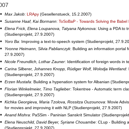
007
Max Jakob
:
LRApy
(Gesellenstueck, 15.2.2007)
Susanne Haaf, Kai Bormann
:
ToSoBaP - Towards Solving the Babel
Elena Frick, Elena Loupanova, Tatyana Nykonova
: Using a PDA to 
(Studienprojekt, 27.9.2007)
Yoro Ba
: Improving a text-to-speech system (Studienprojekt, 27.9.2
Yvonne Heimann, Silvia Pablianczyk
: Building an information portal 
27.9.2007)
Nicole Freundlich, Lothar Zauner
: Identification of foreign words in 
Carina Silberer, Johannes Knopp, Rüdiger Wolf, Wolodja Wentland
:
(Studienprojekt, 27.9.2007)
Erzen Mustafa
: Building a hypenation system for Albanian (Studienp
Florian Winkelmeier, Timo Taglieber
: Tokentree - Automatic term clas
(Studienprojekt, 27.9.2007)
Kichka Georgieva, Maria Tzolova, Rossitza Ouzounova
: Movie Advis
for movies and improving it with NLP (Studienprojekt, 27.9.2007)
Anand Mishra
: PaSSim - Paninian Sanskrit Simulator (Studienprojek
Elena Neuschild, David Beyer, Syriane Chouambe
: CLup - Building 
(Studienprojekt, 27.9.2007)