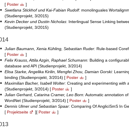
[
Poster
]
Swetlana Stickhof und Kai-Fabian Rudolf
: monolinguales Wortalign
(Studienprojekt, 3/2015)
Kevin Decker und Dustin Nicholas
: Interlingual Sense Linking bet
(Studienprojekt, 3/2015)
014
Julian Baumann, Xenia Kühling, Sebastian Ruder:
Rule-based Coref
[
Poster
]
Felix Krauss, Attila Azgin, Raphael Schumann:
Building a configurab
database and API (Studienprojekt, 3/2014)
Elisa Starke, Angelika Kirilin, Mengfei Zhou, Damian Gorski:
Learning
binding (Studienprojekt, 3/2014) [
Poster
]
Maximilian Bacher, Isabell Wolter:
Creating and experimenting with 
(Studienprojekt, 3/2014) [
Poster
]
Julian Gerhard, Catarina Cramer, Leo Born:
Automatic annotation of
WordNet (Studienprojekt, 3/2014) [
Poster
]
Dennis Ulmer und Sebastian Spaar:
Comparing Of AngliciSmS In Ger
[
Projektseite
][
Poster
]
013