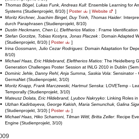
Thomas Bögel, Lukas Funk, Andreas Kull
: Ensemble Learning for A
Systems (Studienprojekt, 8/10) [
Poster
|
Website
]
Moritz Kirchner, Joachim Bingel, Duy Trinh, Thomas Haider
: Interpr
durch Paraphrasen (Studienprojekt, 8/10)
Dustin Heckmann, Chen Li, Eleftherios Matios
: Frame Identification
Stefan Gorzitze, Tobias Kostyra, Jonas Placzek
: Domain Adapted W
(Studienprojekt, 8/10) [
Poster
]
Irina Gossmann, Julio Cezar Rodrigues
: Domain Adaptation for Dep
8/10)
Michael Haas, Eric Hildebrand, Eleftherios Matios:
The Heidelberg G
Generation Challenges Poster Session at INLG 2010 in Dublin (Semin
Dominic Jehle, Danny Rehl, Anja Summa, Saskia Vola
: Sensinator 
GermaNet (Studienprojekt, 3/10)
Moritz Knapp, Frank Marczewski, Hartmut Senska
: LOVETemp - Lear
Temporally (Studienprojekt, 3/10)
Mateusz Dolata, Eric Hildebrand, Lyubov Nakryyko
: Linking Roles i
Ulzhan Kadirbayeva, George Kakish, Maria Semunchuk, Galina Sig
(Studienprojekt, 3/10) [
Poster
]
Michael Haas, Hiko Schamoni, Tilman Wittl, Britta Zeller
: Recipe Eve
Engine (Studienprojekt, 3/10)
009