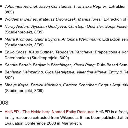
Johannes Reichel, Jason Constantas, Franziska Regner
: Extraktion
8/09)
Woldemar Deines, Mateusz Dworaczek, Marius Iuresi
: Extraction of
Nuray Ariduru, Aysoltan Geldiyeva, Christoph Oechsler, Sonja Pfiste
(Studienprojekt, 8/09)
Maria Krompac, Ganna Syrota, Antonina Werthmann
: Extraktion s
(Studienprojekt, 3/09)
Enikö Gross, Klaus Suttner, Teodosiya Yancheva
: Präpositionale 
Datenbanken (Studienprojekt, 3/09)
Sandra Barteit, Benjamin Böschinger, Xiaoxi Pang
: Rule-Based Sema
Benjamin Heinzerling, Olga Metelytsya, Valentina Miteva
: Entity & R
3/09)
Mbaye Kayre, Patrick Mächtlen, Carsten Schnober
: Corpus Acquisiti
(Studienprojekt, 3/09)
008
HeiNER - The Heidelberg Named Entity Resource
HeiNER is a freely
Entity resource extracted from Wikipedia. It has been published at
Evaluation Conference 2008 in Marrakech.