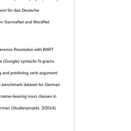
ment für das Deutsche
ween GermaNet and WordNet
erence Resolution with BART
le (Google) syntactic N-grams
 and predicting verb-argument
a benchmark dataset for German
 name-bearing noun classes in
man (Studienprojekt, 3/2014)