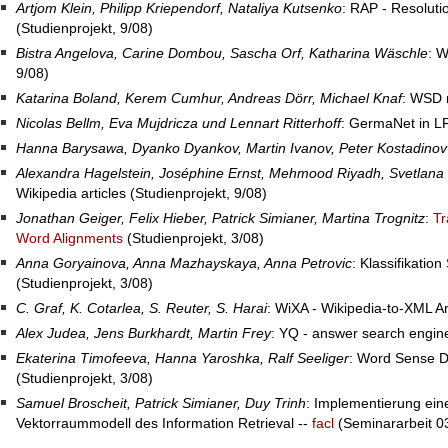
Artjom Klein, Philipp Kriependorf, Nataliya Kutsenko
: RAP - Resolut
(Studienprojekt, 9/08)
Bistra Angelova, Carine Dombou, Sascha Orf, Katharina Wäschle
: W
9/08)
Katarina Boland, Kerem Cumhur, Andreas Dörr, Michael Knaf
: WSD m
Nicolas Bellm, Eva Mujdricza und Lennart Ritterhoff
: GermaNet in LF
Hanna Barysawa, Dyanko Dyankov, Martin Ivanov, Peter Kostadinov
Alexandra Hagelstein, Joséphine Ernst, Mehmood Riyadh, Svetlana
Wikipedia articles (Studienprojekt, 9/08)
Jonathan Geiger, Felix Hieber, Patrick Simianer, Martina Trognitz
:
Tr
Word Alignments
(Studienprojekt, 3/08)
Anna Goryainova, Anna Mazhayskaya, Anna Petrovic
: Klassifikatio
(Studienprojekt, 3/08)
C. Graf, K. Cotarlea, S. Reuter, S. Harai
: WiXA - Wikipedia-to-XML An
Alex Judea, Jens Burkhardt, Martin Frey
: YQ - answer search engine
Ekaterina Timofeeva, Hanna Yaroshka, Ralf Seeliger
: Word Sense D
(Studienprojekt, 3/08)
Samuel Broscheit, Patrick Simianer, Duy Trinh
: Implementierung ei
Vektorraummodell des Information Retrieval --
facl
(Seminararbeit 0