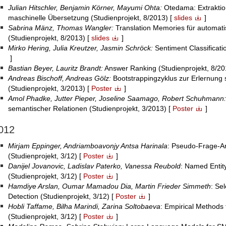
Julian Hitschler, Benjamin Körner, Mayumi Ohta:
Otedama: Extraktio
maschinelle Übersetzung (Studienprojekt, 8/2013) [
slides
]
Sabrina Mänz, Thomas Wangler:
Translation Memories für automat
(Studienprojekt, 8/2013) [
slides
]
Mirko Hering, Julia Kreutzer, Jasmin Schröck:
Sentiment Classificati
]
Bastian Beyer, Lauritz Brandt:
Answer Ranking (Studienprojekt, 8/20
Andreas Bischoff, Andreas Gölz:
Bootstrappingzyklus zur Erlernung
(Studienprojekt, 3/2013) [
Poster
]
Amol Phadke, Jutter Pieper, Joseline Saamago, Robert Schuhmann:
semantischer Relationen (Studienprojekt, 3/2013) [
Poster
]
012
Mirjam Eppinger, Andriamboavonjy Antsa Harinala
: Pseudo-Frage-A
(Studienprojekt, 3/12) [
Poster
]
Danijel Jovanovic, Ladislav Paterko, Vanessa Reubold
: Named Entit
(Studienprojekt, 3/12) [
Poster
]
Hamdiye Arslan, Oumar Mamadou Dia, Martin Frieder Simmeth
: Se
Detection (Studienprojekt, 3/12) [
Poster
]
Hobli Taffame, Bilha Marindi, Zarina Soltobaeva
: Empirical Methods
(Studienprojekt, 3/12) [
Poster
]