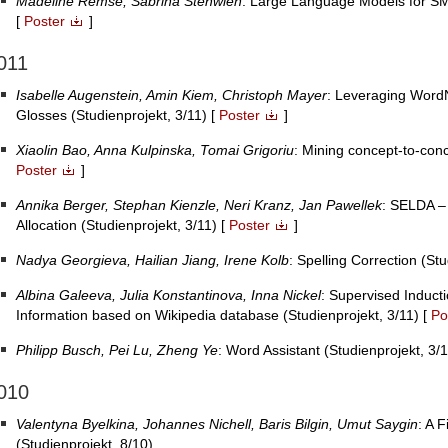
Madeline Remse, Sabrina Stehwien
: Large Language Models for SM
[
Poster
]
011
Isabelle Augenstein, Amin Kiem, Christoph Mayer
: Leveraging WordN
Glosses (Studienprojekt, 3/11) [
Poster
]
Xiaolin Bao, Anna Kulpinska, Tomai Grigoriu
: Mining concept-to-conc
Poster
]
Annika Berger, Stephan Kienzle, Neri Kranz, Jan Pawellek
: SELDA – 
Allocation (Studienprojekt, 3/11) [
Poster
]
Nadya Georgieva, Hailian Jiang, Irene Kolb
: Spelling Correction (Stu
Albina Galeeva, Julia Konstantinova, Inna Nickel
: Supervised Induct
Information based on Wikipedia database (Studienprojekt, 3/11) [
Po
Philipp Busch, Pei Lu, Zheng Ye
: Word Assistant (Studienprojekt, 3/1
010
Valentyna Byelkina, Johannes Nichell, Baris Bilgin, Umut Saygin
: A 
(Studienprojekt, 8/10)